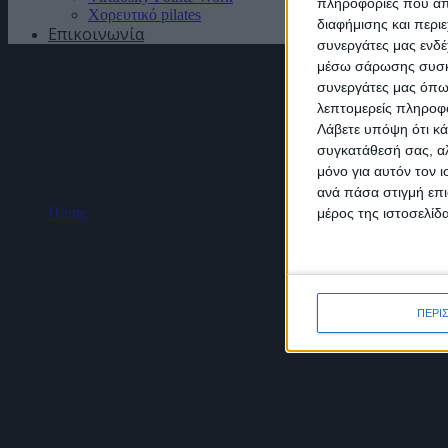
πληροφορίες που απο
Χορευτικό pilates
διαφήμισης και περι
Επικοινωνία
συνεργάτες μας ενδέ
μέσω σάρωσης συσκευ
συνεργάτες μας όπω
Η σχολή μας
λεπτομερείς πληροφορ
Λάβετε υπόψη ότι κά
συγκατάθεσή σας, αλ
μόνο για αυτόν τον 
ανά πάσα στιγμή επι
Home
μέρος της ιστοσελίδα
Η σχολή μας
Δυο από τους πιο σημαντικούς ανθρώπους στη σύγχρονη ιστορία το
της Εθνικής Λυρικής Σκηνής και ο Γιώργος Βαρβαριώτης, ο επι είκ
ΠΕΡΙ
Αποτέλεσμα ήταν μια Σχολή πρότυπο, που αγκαλιάζει με αγάπη του
Οι μαθητές τους ήδη από την ηλικία των 7 και 8 χρονών, επιλέχθ
Μπαλέτου της Λυρικής, σε χορογραφία του Διευθυντή της ΕΛΣ, Ρενά
Gala του ΣΙΣΧΕ και άλλων φορέων, International Youth Festivals, 
αποκλειστικά για αυτά η Δασκάλα τους, Μαριάννα Λουκάκη.