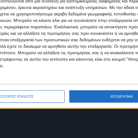
στέλλονται από μια συσκευή για εξατομικευμένες διαφημίσεις και περ
εχομένου, έρευνα ακροατηρίου και ανάπτυξη υπηρεσιών.
Με την άδειά σα
χεται να χρησιμοποιήσουμε ακριβή δεδομένα γεωγραφικής τοποθεσίας 
ών. Μπορείτε να κάνετε κλικ για να συναινέσετε στην επεξεργασία απ
ς περιγράφεται παραπάνω. Εναλλακτικά, μπορείτε να αποκτήσετε πρό
ίες και να αλλάξετε τις προτιμήσεις σας πριν συναινέσετε ή να αρνηθεί
ποια επεξεργασία των προσωπικών σας δεδομένων ενδέχεται να μην απ
λά έχετε το δικαίωμα να αρνηθείτε αυτήν την επεξεργασία. Οι προτιμήσ
ιστότοπο. Μπορείτε να αλλάξετε τις προτιμήσεις σας ή να ανακαλέσετε
στρέφοντας σε αυτόν τον ιστότοπο και κάνοντας κλικ στο κουμπί "Απ
ς.
υ Χορού στην Ελλάδα, αποφάσισαν να συνενώσουν τις δυνάμεις τους
οσι χρόνια Α' Χορευτής και Χορογράφος της Λυρικής.
ΣΣΟΤΕΡΕΣ ΕΠΙΛΟΓΕΣ
ΑΠΟΔΕΧΟΜΑΙ
ς σπουδαστές της και προσφέρει αυτό ακριβώς που υπόσχεται, ασφα
ηκαν από τη Λυρική Σκηνή για να χορέψουν στο Μέγαρο Μουσικής Αθη
το Τζανέλλα, τον Απρίλιο του 2015 και απέσπασαν ενθουσιώδεις κρι
Video Clips και στις παραστάσεις της Σχολής που γίνονται σε Κεντρικ