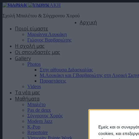
Σχολή Μπαλέτου & Σύγχρονου Χορού
Αρχική
Ποιοί είμαστε
Μαριάννα Λουκάκη
Γιώργος Βαρβαριώτης
Η σχολή μας
Οι σπουδαστές μας
Gallery
Photos
Στην αίθουσα Διδασκαλίας
Μ.Λουκάκη και Γ.Βαρβαριώτης στη Λυρική Σκην
Παραστάσεις
Videos
Τα νέα μας
Μαθήματα
Μπαλέτο
Pas de deux
Σύγχρονος Χορός
Modern Jazz
K-Pop
Εμείς και οι συνεργ
Repertoire
cookies, και επεξε
Virtuosity Pointe Work