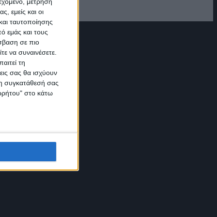
ιεχόμενο, μέτρηση
ς, εμείς και οι
και ταυτοποίησης
ό εμάς και τους
σβαση σε πιο
τε να συναινέσετε.
αιτεί τη
εις σας θα ισχύουν
 τη συγκατάθεσή σας
ορρήτου" στο κάτω
 και να ιδρύσουν αυτή τη Σχολή. Η Μαριάννα Λουκάκη, Χορεύτρια
λή και ολοκληρωμένη τεχνογνωσία στην Επιστήμη του Χορού.
νών, στη "Σταχτοπούτα", αυτή την εκθαμβωτική υπερπαραγωγή του
τικές!!! Επίσης κάθε χρόνο λαμβάνουν μέρος σε μεγάλα χορευτικά
ά Αθηναϊκά Θέατρα, ερμηνεύοντας τα παραμυθία που γράφει