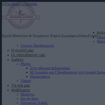
Αρχ
Σχολή Μπαλέτου & Σύγχρονου Χορού,Ζωγράφου,Ιλίσια,Γουδί
Ποιο
Μαρι
Γιώργος Βαρβαριώτης
Η σχολή μας
Οι σπουδαστές μας
Gallery
Photos
Στην αίθουσα Διδασκαλίας
Μ.Λουκάκη και Γ.Βαρβαριώτης στη Λυρική Σκην
Παραστάσεις
Videos
Τα νέα μας
Μαθήματα
Μπαλέτο
Pas de deux
Σύγχρονος Χορός