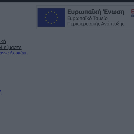
ική
ί είμαστε
άννα Λουκάκη
ή