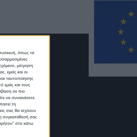
 συσκευή, όπως τα
προσαρμοσμένες
ιεχόμενο, μέτρηση
ς, εμείς και οι
και ταυτοποίησης
ό εμάς και τους
σβαση σε πιο
τε να συναινέσετε.
αιτεί τη
εις σας θα ισχύουν
 τη συγκατάθεσή σας
ορρήτου" στο κάτω