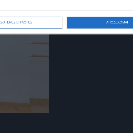
ΣΣΟΤΕΡΕΣ ΕΠΙΛΟΓΕΣ
ΑΠΟΔΕΧΟΜΑΙ
Χωρίς συστάσεις, το Μπαλέτο είναι το πιο 
αι ομορφιά! Οι άνθρωποι που έχουν ασχοληθεί με το Μπαλέτο ξεχωρίζ
υς και ενήλικες, βοηθάει στη σωστή ανάπτυξη και αποτελεί τη βάση γ
 και τη μακρά παράδοση των πιο φημισμένων Μπαλέτων του κόσμου
υ Συστήματος Vaganova,σε όλα τα Degre!