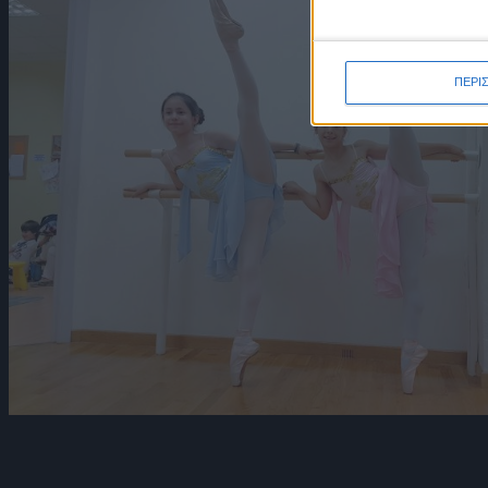
ΠΕΡΙ
μεγάλους, γυμνάζει όλο το μυοσκελετικό σύστημα και δίνει χάρη κ
ντελικάτη όψη τους. Ιδανικό για παιδιά από 4 ετών και πάνω, εφήβο
σύστημα "VAGANOVA", που προέρχεται από την Κλασική κουλτούρα
επιτυχία στις εξετάσεις για τα Πιστοποιητικά Σπουδών του Ρώσικο