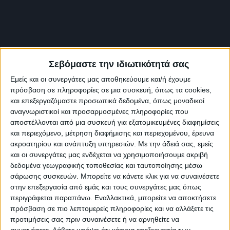
Ενταχθείτε κι εσείς στα Τμήματα που σας ενδιαφέρουν και ανοίξτε
μια καινούρια σελίδα στη ζωή σας, προσωπικής καταξίωσης και
χαράς!
Προσιτές τιμές για όλους-ειδικές τιμές για φοιτητές.
Σεβόμαστε την ιδιωτικότητά σας
Οι μαθήτριές μας χορεύουν με το Μπαλέτο της Εθνικής Λυρικής
Σκηνής,στη "Σταχτοπούτα",στο Μέγαρο Μουσικής Αθηνών.
Εμείς και οι συνεργάτες μας αποθηκεύουμε και/ή έχουμε
Προετοιμασία στα στούντιο της Λυρικής, παρασκήνια και
πρόσβαση σε πληροφορίες σε μια συσκευή, όπως τα cookies,
Παράσταση!
και επεξεργαζόμαστε προσωπικά δεδομένα, όπως μοναδικοί
αναγνωριστικοί και προσαρμοσμένες πληροφορίες που
αποστέλλονται από μια συσκευή για εξατομικευμένες διαφημίσεις
και περιεχόμενο, μέτρηση διαφήμισης και περιεχομένου, έρευνα
ακροατηρίου και ανάπτυξη υπηρεσιών.
Με την άδειά σας, εμείς
και οι συνεργάτες μας ενδέχεται να χρησιμοποιήσουμε ακριβή
δεδομένα γεωγραφικής τοποθεσίας και ταυτοποίησης μέσω
σάρωσης συσκευών. Μπορείτε να κάνετε κλικ για να συναινέσετε
στην επεξεργασία από εμάς και τους συνεργάτες μας όπως
περιγράφεται παραπάνω. Εναλλακτικά, μπορείτε να αποκτήσετε
πρόσβαση σε πιο λεπτομερείς πληροφορίες και να αλλάξετε τις
προτιμήσεις σας πριν συναινέσετε ή να αρνηθείτε να
συναινέσετε.
Λάβετε υπόψη ότι κάποια επεξεργασία των