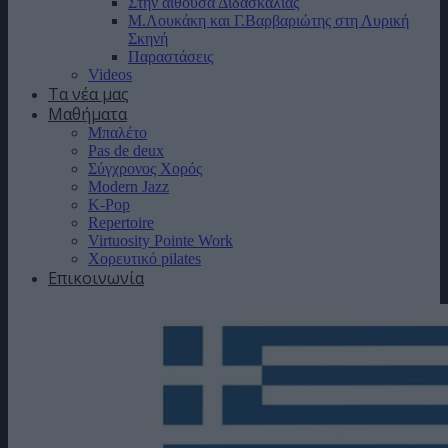
Στην αίθουσα Διδασκαλίας
Μ.Λουκάκη και Γ.Βαρβαριώτης στη Λυρική
Σκηνή
Παραστάσεις
Videos
Τα νέα μας
Μαθήματα
Μπαλέτο
Pas de deux
Σύγχρονος Χορός
Modern Jazz
K-Pop
Repertoire
Virtuosity Pointe Work
Χορευτικό pilates
Επικοινωνία