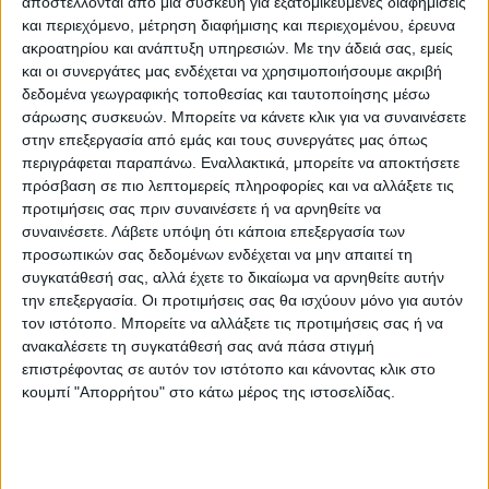
αποστέλλονται από μια συσκευή για εξατομικευμένες διαφημίσεις
και περιεχόμενο, μέτρηση διαφήμισης και περιεχομένου, έρευνα
ΚΑΛΩΣ ΗΡΘΑΤΕ ΣΤΗΝ
ακροατηρίου και ανάπτυξη υπηρεσιών.
Με την άδειά σας, εμείς
και οι συνεργάτες μας ενδέχεται να χρησιμοποιήσουμε ακριβή
δεδομένα γεωγραφικής τοποθεσίας και ταυτοποίησης μέσω
ΙΣΤΟΣΕΛΙΔΑ ΜΑΣ
σάρωσης συσκευών. Μπορείτε να κάνετε κλικ για να συναινέσετε
στην επεξεργασία από εμάς και τους συνεργάτες μας όπως
περιγράφεται παραπάνω. Εναλλακτικά, μπορείτε να αποκτήσετε
πρόσβαση σε πιο λεπτομερείς πληροφορίες και να αλλάξετε τις
προτιμήσεις σας πριν συναινέσετε ή να αρνηθείτε να
συναινέσετε.
Λάβετε υπόψη ότι κάποια επεξεργασία των
προσωπικών σας δεδομένων ενδέχεται να μην απαιτεί τη
συγκατάθεσή σας, αλλά έχετε το δικαίωμα να αρνηθείτε αυτήν
την επεξεργασία. Οι προτιμήσεις σας θα ισχύουν μόνο για αυτόν
τον ιστότοπο. Μπορείτε να αλλάξετε τις προτιμήσεις σας ή να
ανακαλέσετε τη συγκατάθεσή σας ανά πάσα στιγμή
επιστρέφοντας σε αυτόν τον ιστότοπο και κάνοντας κλικ στο
κουμπί "Απορρήτου" στο κάτω μέρος της ιστοσελίδας.
Γιώργος Βαρβαριώτης