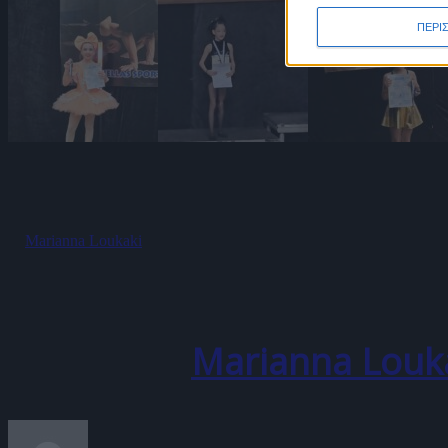
ΠΕΡΙ
Χωρίς κατηγορία
Μάιος 7, 2025
Marianna Loukaki
Comments are closed
0
0
Written by
Marianna Louk