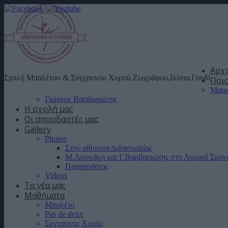
Αρχ
Σχολή Μπαλέτου & Σύγχρονου Χορού,Ζωγράφου,Ιλίσια,Γουδί
Ποιο
Μαρι
Γιώργος Βαρβαριώτης
Η σχολή μας
Οι σπουδαστές μας
Gallery
Photos
Στην αίθουσα Διδασκαλίας
Μ.Λουκάκη και Γ.Βαρβαριώτης στη Λυρική Σκην
Παραστάσεις
Videos
Τα νέα μας
Μαθήματα
Μπαλέτο
Pas de deux
Σύγχρονος Χορός