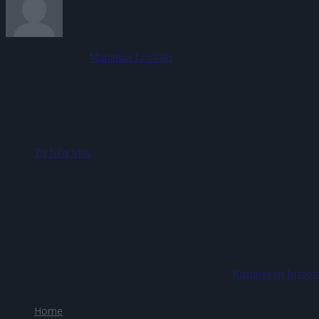
View all posts by:
Marianna Loukaki
Categories
Τα Νέα Μας
mariannaloukaki.gr
© 2026 All Rights Reserved
-
Κατασκευή Ιστοσε
1234
Home