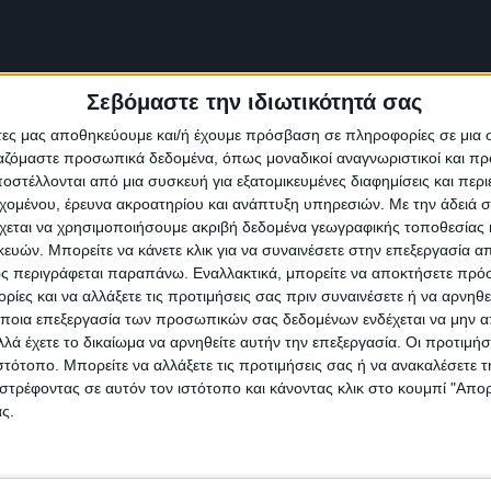
ις 15 συμμετοχές της σε Παγκόσμιους Διαγωνισμούς μέσα σε ένα χρόν
5 συμμετοχές της μέσα σε ένα χρόνο,σε Παγκόσμιους Διαγωνισμούς Χο
Σεβόμαστε την ιδιωτικότητά σας
χρυσά κύπελλα για τις 2 συμμετοχές μας στις κατηγορίες
ης WADF,WORLD CAMPIONSHIP ATHENS 2024 κερδίσαμε χρυσ
άτες μας αποθηκεύουμε και/ή έχουμε πρόσβαση σε πληροφορίες σε μια
 SOLO FEMALE JUVENIL και χρυσό στην FORMATION CLASSI
ργαζόμαστε προσωπικά δεδομένα, όπως μοναδικοί αναγνωριστικοί και 
ρία MINI KIDS SHOW DANCE SOLO,χρυσό μετάλλιο στην κατηγο
στέλλονται από μια συσκευή για εξατομικευμένες διαφημίσεις και περ
,ασημένιο μετάλλιο στην κατηγορία SHOW DANCE SOLO JU
εχομένου, έρευνα ακροατηρίου και ανάπτυξη υπηρεσιών.
Με την άδειά σα
 SHOW DANCE JUVENIL,χρυσό μετάλλιο στην κατηγορία MINI K
τηγορία CLASSICAL BALLET SOLO JUVENIL,ασημένιο μετάλλι
χεται να χρησιμοποιήσουμε ακριβή δεδομένα γεωγραφικής τοποθεσίας 
υσά"παιδιά μας καταευχαριστηθηκαν το Διαγωνισμό,έβαλαν τα δυνα
ών. Μπορείτε να κάνετε κλικ για να συναινέσετε στην επεξεργασία απ
ουδαίους Καλλιτέχνες από όλο τον Κόσμο,διδαχτηκαμε την ευγενή άμι
ς περιγράφεται παραπάνω. Εναλλακτικά, μπορείτε να αποκτήσετε πρό
υτυχισμένα παιδιά!
ίες και να αλλάξετε τις προτιμήσεις σας πριν συναινέσετε ή να αρνηθεί
ποια επεξεργασία των προσωπικών σας δεδομένων ενδέχεται να μην απ
λά έχετε το δικαίωμα να αρνηθείτε αυτήν την επεξεργασία. Οι προτιμήσ
ιστότοπο. Μπορείτε να αλλάξετε τις προτιμήσεις σας ή να ανακαλέσετε
στρέφοντας σε αυτόν τον ιστότοπο και κάνοντας κλικ στο κουμπί "Απ
ς.