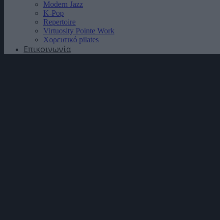
Modern Jazz
K-Pop
Repertoire
Virtuosity Pointe Work
Χορευτικό pilates
Επικοινωνία
12 χρυσά μετάλ
Σχολή μας για τ
Παγκόσμιους Δι
χρόνο,από τον Α