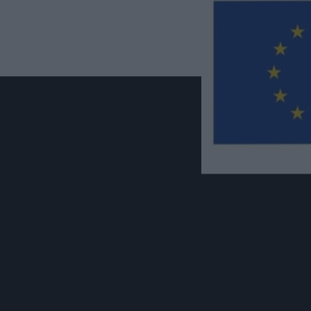
νια κέρδισε η
ς της σε
α σε ένα
ον Απρίλιο ’25