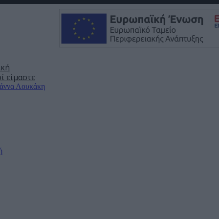
ική
ί είμαστε
άννα Λουκάκη
ή